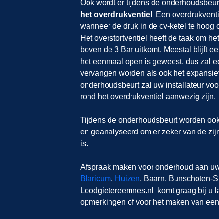
Ook wordt er tijdens de onderhoudsbeur
het overdrukventiel
. Een overdrukventi
wanneer de druk in de cv-ketel te hoog o
Het overstortventiel heeft de taak om he
boven de 3 Bar uitkomt. Meestal blijft ee
het eenmaal open is geweest, dus zal een
vervangen worden als ook het expansiev
onderhoudsbeurt zal uw installateur voor
rond het overdrukventiel aanwezig zijn.
Tijdens de onderhoudsbeurt worden ook 
en geanalyseerd om er zeker van de zij
is.
Afspraak maken voor onderhoud aan uw
Blaricum
,
Huizen
, Baarn, Bunschoten-
Loodgietereemnes.nl
komt graag bij u l
opmerkingen of voor het maken van een 