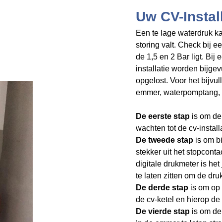
Uw CV-Install
Een te lage waterdruk kan
storing valt. Check bij e
de 1,5 en 2 Bar ligt. Bij
installatie worden bijgev
opgelost. Voor het bijvul
emmer, waterpomptang, 
De eerste stap
is om de 
wachten tot de cv-install
De tweede stap
is om b
stekker uit het stopconta
digitale drukmeter is het
te laten zitten om de dru
De derde stap
is om op 
de cv-ketel en hierop de 
De vierde stap
is om de