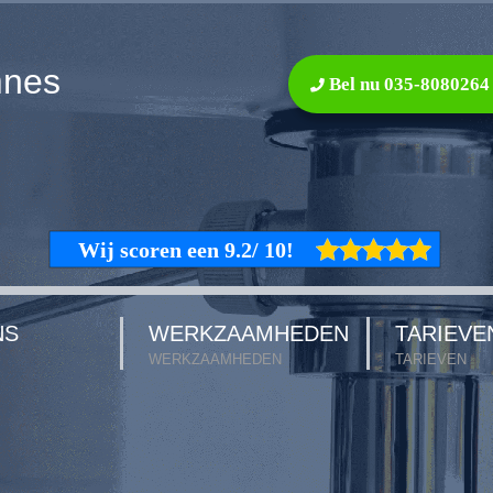
mnes
Bel nu 035-8080264
NS
WERKZAAMHEDEN
TARIEVE
WERKZAAMHEDEN
TARIEVEN