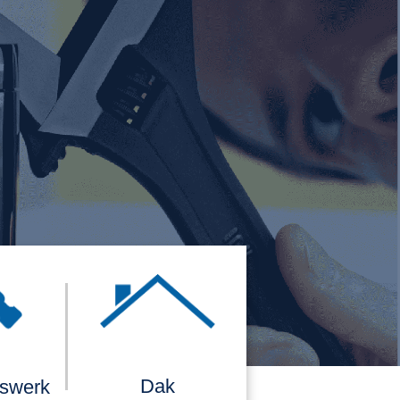
Dak
rswerk