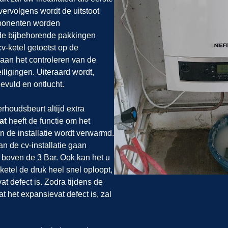
vervolgens wordt de uitstoot
ponenten worden
de bijbehorende pakkingen
v-ketel getoetst op de
j aan het controleren van de
iligingen. Uiteraard wordt,
gevuld en ontlucht.
rhoudsbeurt altijd extra
at
heeft de functie om het
in de installatie wordt verwarmd.
an de cv-installatie gaan
boven de 3 Bar. Ook kan het u
 ketel de druk heel snel oploopt,
at defect is. Zodra tijdens de
 het expansievat defect is, zal