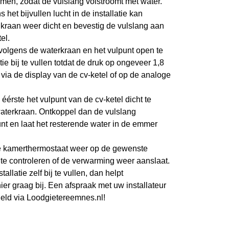
omen, zodat de vulslang volstroomt met water.
s het bijvullen lucht in de installatie kan
kraan weer dicht en bevestig de vulslang aan
el.
volgens de waterkraan en het vulpunt open te
tie bij te vullen totdat de druk op ongeveer 1,8
n via de display van de cv-ketel of op de analoge
 éérste het vulpunt van de cv-ketel dicht te
aterkraan. Ontkoppel dan de vulslang
unt en laat het resterende water in de emmer
e kamerthermostaat weer op de gewenste
 te controleren of de verwarming weer aanslaat.
tallatie zelf bij te vullen, dan helpt
hier graag bij. Een afspraak met uw installateur
geld via Loodgietereemnes.nl
!