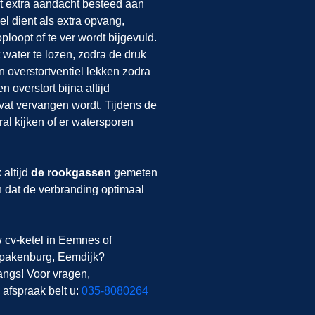
t extra aandacht besteed aan
el dient als extra opvang,
ploopt of te ver wordt bijgevuld.
t water te lozen, zodra de druk
n overstortventiel lekken zodra
 overstort bijna altijd
at vervangen wordt. Tijdens de
al kijken of er watersporen
altijd
de rookgassen
gemeten
n dat de verbranding optimaal
 cv-ketel in Eemnes
of
Spakenburg, Eemdijk
?
angs! Voor vragen,
afspraak belt u:
035-8080264