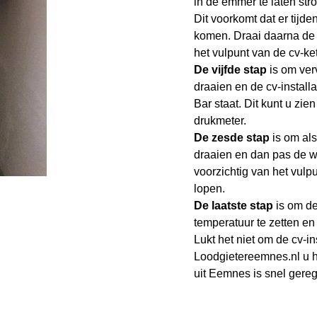
in de emmer te laten str
Dit voorkomt dat er tijden
komen. Draai daarna de 
het vulpunt van de cv-ket
De vijfde stap
is om ver
draaien en de cv-installa
Bar staat. Dit kunt u zie
drukmeter.
De zesde stap
is om als
draaien en dan pas de w
voorzichtig van het vulp
lopen.
De laatste stap
is om d
temperatuur te zetten en
Lukt het niet om de cv-ins
Loodgietereemnes.nl
u 
uit Eemnes
is snel gere